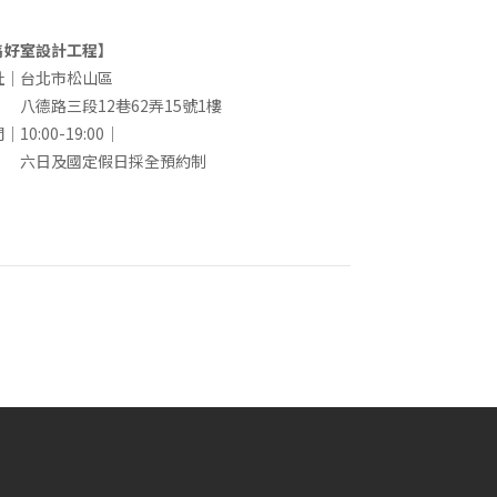
雋好室設計工程】
址｜台北市松山區
德路三段12巷62弄15號1樓
｜10:00-19:00｜
日及國定假日採全預約制