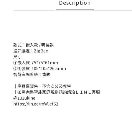
Description
款式：嵌入款 / 明裝款
通訊協定：ZigBee
尺寸:
①嵌入款: 75*75*61mm
②明裝款: 105*105*26.5mm
智慧家庭系統：塗鴉
｜產品僅販售，不含安裝及教學
｜如需完整智能家庭規劃諮詢請洽ＬＩＮＥ客服
@133ukine
https://lin.ee/mWJet62