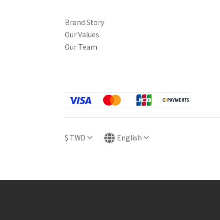
Brand Story
Our Values
Our Team
$
TWD
English