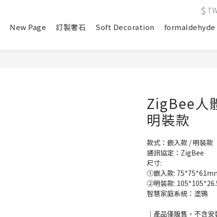
$
T
e
New Page
訂製奢石
Soft Decoration
formaldehyde
ZigBe
明裝款
款式：嵌入款 / 明裝款
通訊協定：ZigBee 
尺寸:
①嵌入款: 75*75*61m
②明裝款: 105*105*26
智慧家庭系統：塗鴉
｜產品僅販售，不含安