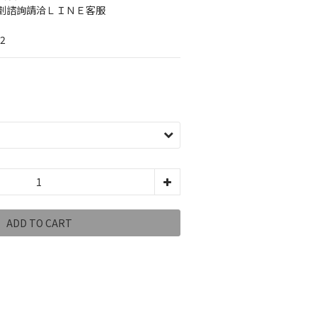
諮詢請洽ＬＩＮＥ客服   
62
ADD TO CART