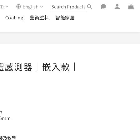
WD
English
Coating
藝術塗料
智能家居
e人體感測器｜嵌入款｜
m
.5mm
裝及教學