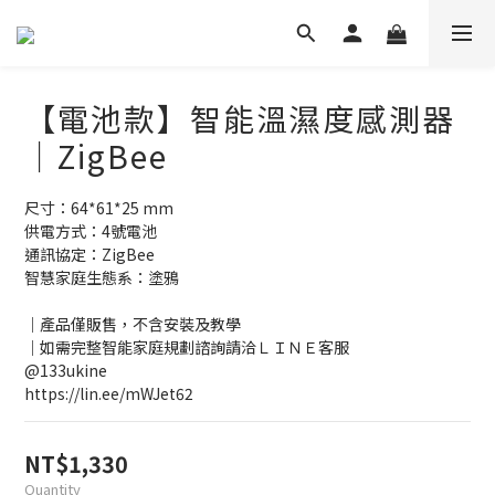
【電池款】智能溫濕度感測器
｜ZigBee
尺寸：64*61*25 mm
供電方式：4號電池
通訊協定：ZigBee
智慧家庭生態系：塗鴉
｜產品僅販售，不含安裝及教學
｜如需完整智能家庭規劃諮詢請洽ＬＩＮＥ客服   
@133ukine    
https://lin.ee/mWJet62
NT$1,330
Quantity