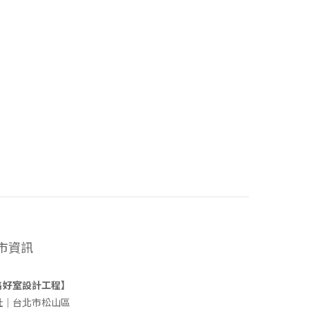
市資訊
雋好室設計工程】
址｜台北市松山區