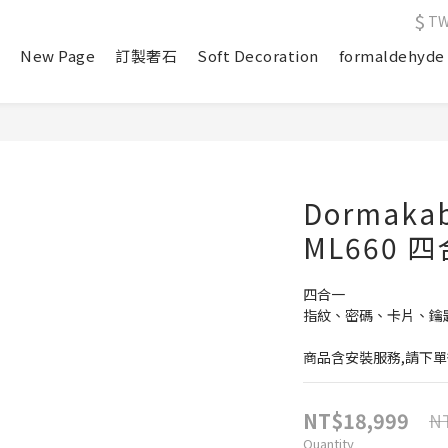
$
T
e
New Page
訂製奢石
Soft Decoration
formaldehyde
Dormak
ML660 
四合一
指紋、密碼、卡片、鑰
商品含安裝服務,請下單
NT$18,999
NT
Quantity