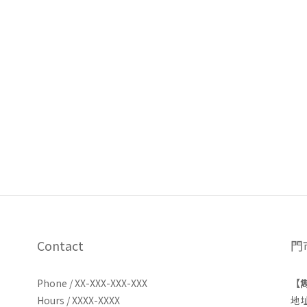
Contact
門
Phone / XX-XXX-XXX-XXX
【
Hours / XXXX-XXXX
地