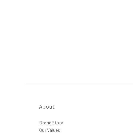
About
Brand Story
Our Values