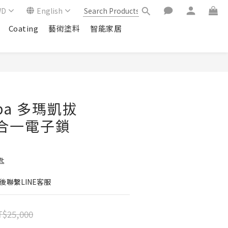
WD
English
Coating
藝術塗料
智能家居
aba 多瑪凱拔
四合一電子鎖
匙
後聯繫LINE客服
$25,000