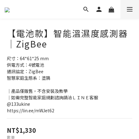
【電池款】智能溫濕度感測器
｜ZigBee
尺寸：64*61*25 mm
供電方式：4號電池
通訊協定：ZigBee
智慧家庭生態系：塗鴉
｜產品僅販售，不含安裝及教學
｜如需完整智能家庭規劃諮詢請洽ＬＩＮＥ客服   
@133ukine    
https://lin.ee/mWJet62
NT$1,330
數量