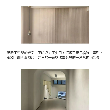
體驗了空間的架空，不喧嘩，不失目，沉澱了歲月痕跡，素雅，
柔和。翻開舊照片，昨日的一幕彷彿電影般的一幕幕撫過想像。