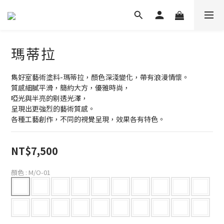
瑪蒂拉
雋好室藝術塗料-瑪蒂拉，顏色深淺變化，帶有浪漫情懷。
質感細膩平滑，簡約大方，優雅時尚，
啞光與半亮的剔透光澤，
呈現出更強烈的藝術質感。
各種工藝創作，不同的視覺呈現，效果各有特色。
NT$7,500
顏色
: M/O-01