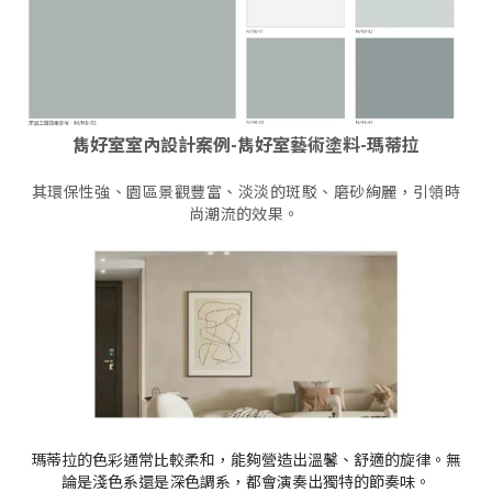
雋好室室內設計案例-雋
好室藝術塗料-瑪蒂拉
其環保性強、園區景觀豐富、淡淡的斑駁、磨砂絢麗，引領時
尚潮流的效果。
瑪蒂拉的色彩通常比較柔和，能夠營造出溫馨、舒適的旋律。無
論是淺色系還是深色調系，都會演奏出獨特的節奏味。